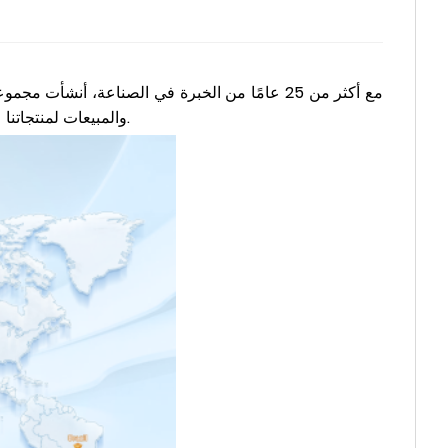
والمبيعات لمنتجاتنا على نطاق واسع في 46 دولة ومنطقة. بالإضافة إلى ذلك، اختارت أكثر من 60 شركة من شركات حظ 500 الدخول في شراكة معنا.