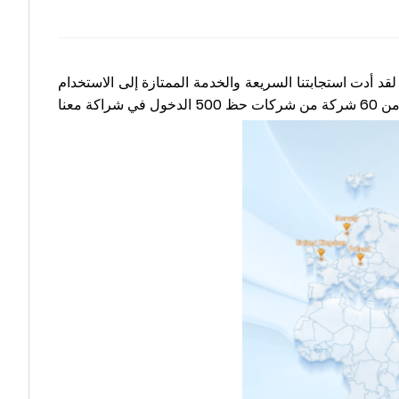
نا هوريكو2 18 مركز مبيعات في الصين و11 مكتبًا أو وكيلًا في الخارج. لقد أدت استجابتنا السريعة والخدمة الممتازة إلى الاستخدام